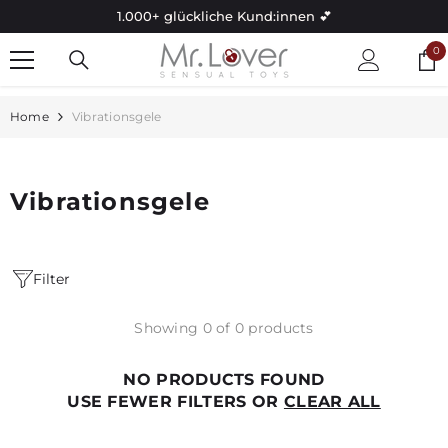
Skip to content
1.000+ glückliche Kund:innen 💕
0
0
it
Home
Vibrationsgele
Vibrationsgele
Filter
Showing 0 of 0 products
NO PRODUCTS FOUND
USE FEWER FILTERS OR
CLEAR ALL