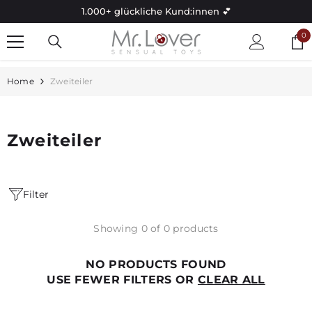
Skip to content
1.000+ glückliche Kund:innen 💕
0
0
it
Home
Zweiteiler
Zweiteiler
Filter
Showing 0 of 0 products
NO PRODUCTS FOUND
USE FEWER FILTERS OR
CLEAR ALL