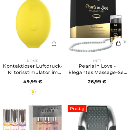
PREDAJCA:
PREDAJCA:
ROMP
INTT
Kontaktloser Luftdruck-
Pearls in Love -
Klitorisstimulator im
Elegantes Massage-Set
Zitronen-Design –
mit Silikon-Gel &
49,99 €
26,99 €
Lemon Crush
Perlenkette
Predaj