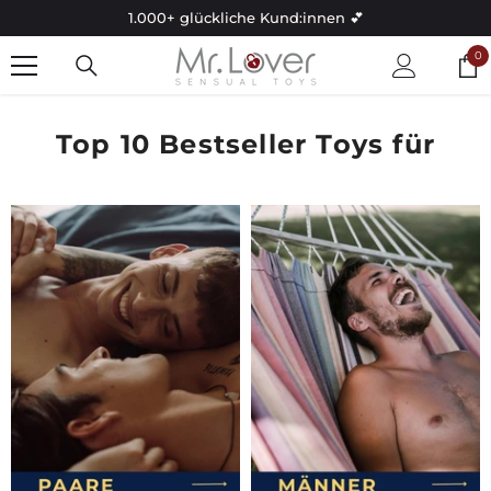
Preskočiť na obsah
Kostenloser Versand ab 49 € 🚚
0
0
po
Top 10 Bestseller Toys für