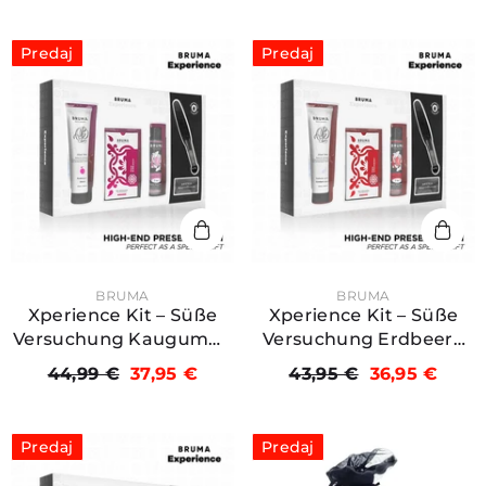
Predaj
Predaj
PREDAJCA:
PREDAJCA:
BRUMA
BRUMA
Xperience Kit – Süße
Xperience Kit – Süße
Versuchung Kaugummi
Versuchung Erdbeere
(mit Orgasmus-Booster)
(mit Orgasmus-Booster)
44,99 €
37,95 €
43,95 €
36,95 €
Predaj
Predaj