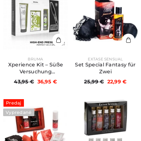
PREDAJCA:
PREDAJCA:
BRUMA
EXTASE SENSUAL
Xperience Kit – Süße
Set Special Fantasy für
Versuchung
Zwei
Wassermelone (mit
43,95 €
36,95 €
25,99 €
22,99 €
Orgasmus-Booster)
Predaj
Vypredané