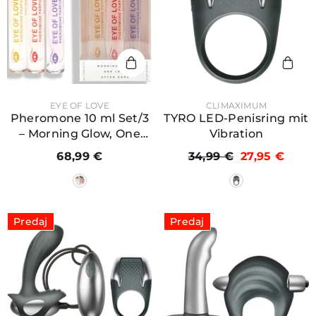
PREDAJCA:
PREDAJCA:
EYE OF LOVE
CLIMAXIMUM
Pheromone 10 ml Set/3
TYRO LED-Penisring mit
– Morning Glow, One
Vibration
Love, After Dark (für
68,99 €
34,99 €
27,95 €
Sie)
Predaj
Predaj