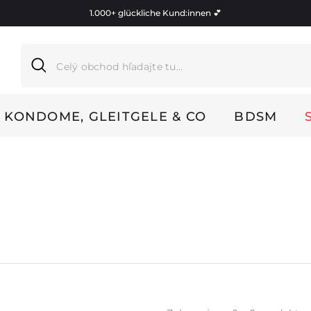
1.000+ glückliche Kund:innen 💕
KONDOME, GLEITGELE & CO
BDSM