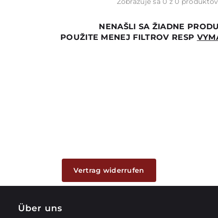
Zobrazuje sa 0 z 0 produkto
NENAŠLI SA ŽIADNE PROD
POUŽITE MENEJ FILTROV RESP
VYM
Vertrag widerrufen
Über uns