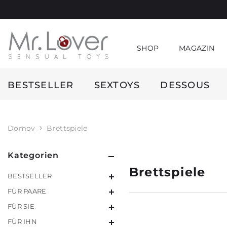
Preskočiť na obsah
SHOP
MAGAZIN
BESTSELLER
SEXTOYS
DESSOUS
Domov
Brettspiele
Kategorien
Brettspiele
BESTSELLER
FÜR PAARE
FÜR SIE
FÜR IHN